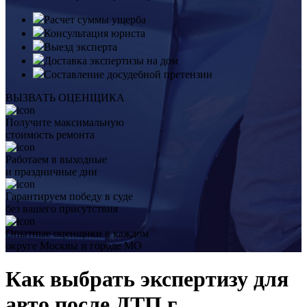
Расчет суммы ущерба
Консультация юриста
Выезд эксперта
Доставка экспертизы на дом
Составление досудебной претензии
ВЫЗВАТЬ ОЦЕНЩИКА
Получите максимальную
стоимость ремонта
Работаем в выходные
и праздничные дни
Гарантируем победу в суде
без вашего присутствия
Опытные оценщики в каждом
округе Москвы и городе МО
Как выбрать экспертизу для
авто после ДТП г.