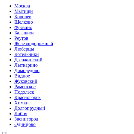
Москва
Мытищи
Королев
Щелково
Фрязино
Балашиха
Реутов
Железнодорожный
Люберцы
Котельники
Дзержинский
Лыткарино
Домодедово
Видное
Жуковский
Раменское
Подольск
Красногорск
Химки
Долгопрудный
Лобня
Звенигород
Одинцово