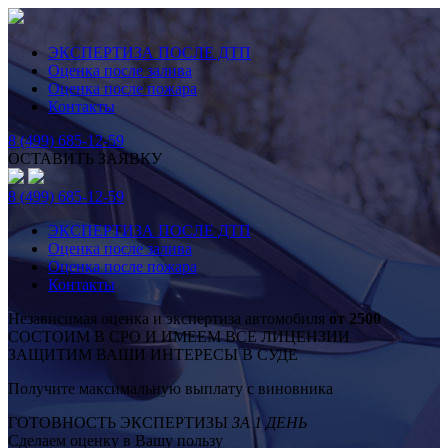
ЭКСПЕРТИЗА ПОСЛЕ ДТП
Оценка после залива
Оценка после пожара
Контакты
8 (499) 685-12-59
ОСТАВИТЬ ЗАЯВКУ
8 (499) 685-12-59
ЭКСПЕРТИЗА ПОСЛЕ ДТП
Оценка после залива
Оценка после пожара
Контакты
Независимая оценка и экспертиза автомобиля
от 2500
СОСТОИМ В СРО И ИМЕЕМ ВСЕ ЛИЦЕНЗИИ
ЗАЩИТИМ ВАШИ ИНТЕРЕСЫ В СУДЕ
Получите максимальную выплату с виновника
ГОТОВНОСТЬ ЭКСПЕРТИЗЫ
ЗА 1 ДЕНЬ
Сделаем оценку в Вашу пользу