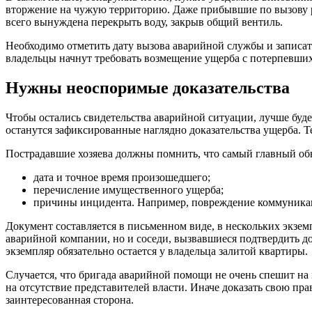
вторжение на чужую территорию. Даже прибывшие по вызову ра
всего вынуждена перекрыть воду, закрыв общий вентиль.
Необходимо отметить дату вызова аварийной службы и записать
владельцы начнут требовать возмещение ущерба с потерпевши
Нужны неоспоримые доказательства
Чтобы остались свидетельства аварийной ситуации, лучше будет
останутся зафиксированные наглядно доказательства ущерба. Т
Пострадавшие хозяева должны помнить, что самый главный обв
дата и точное время произошедшего;
перечисление имущественного ущерба;
причины инцидента. Например, повреждение коммуникаци
Документ составляется в письменном виде, в нескольких экзем
аварийной компании, но и соседи, вызвавшиеся подтвердить д
экземпляр обязательно остается у владельца залитой квартиры.
Случается, что бригада аварийной помощи не очень спешит на м
на отсутствие представителей власти. Иначе доказать свою пра
заинтересованная сторона.