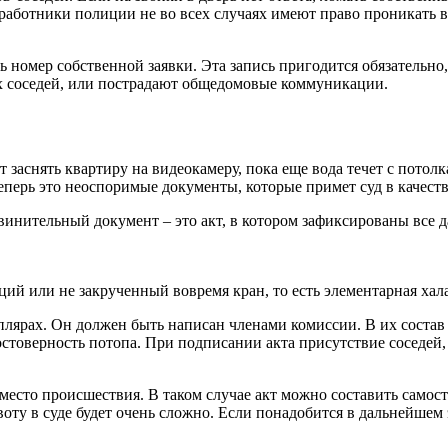
ботники полиции не во всех случаях имеют право проникать в 
 номер собственной заявки. Эта запись пригодится обязательно
х соседей, или пострадают общедомовые коммуникации.
 заснять квартиру на видеокамеру, пока еще вода течет с потолк
еперь это неоспоримые документы, которые примет суд в качеств
инительный документ – это акт, в котором зафиксированы все д
й или не закрученный вовремя кран, то есть элементарная хала
плярах. Он должен быть написан членами комиссии. В их состав
остоверность потопа. При подписании акта присутствие соседей
есто происшествия. В таком случае акт можно составить самосто
воту в суде будет очень сложно. Если понадобится в дальнейшем