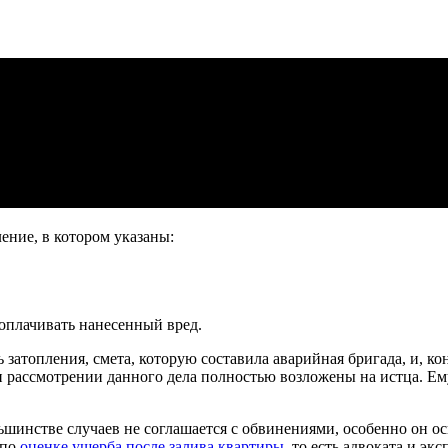
ение, в котором указаны:
 оплачивать нанесенный вред.
ь затопления, смета, которую составила аварийная бригада, и, 
 рассмотрении данного дела полностью возложены на истца. Ему
шинстве случаев не соглашается с обвинениями, особенно он ос
 по
оценке ущерба после залива квартиры
, то есть адвоката и эк