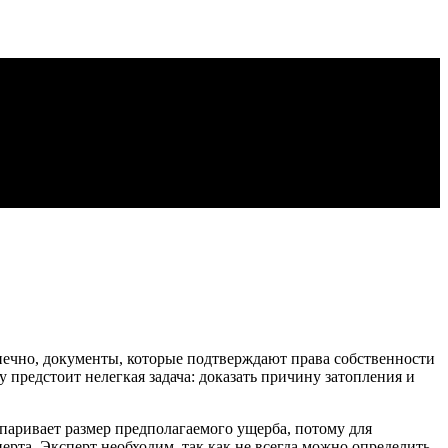
конечно, документы, которые подтверждают права собственности
 предстоит нелегкая задача: доказать причину затопления и
паривает размер предполагаемого ущерба, потому для
сперта. Эксперт необходим, так как не всегда можно определить