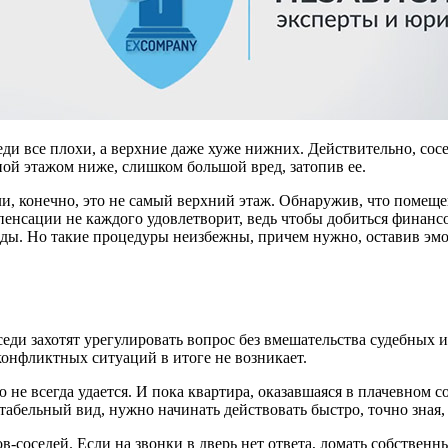
ди все плохи, а верхние даже хуже нижних. Действительно, сосе
ой этажом ниже, слишком большой вред, затопив ее.
ли, конечно, это не самый верхний этаж. Обнаружив, что помеще
енсации не каждого удовлетворит, ведь чтобы добиться финанс
вды. Но такие процедуры неизбежны, причем нужно, оставив э
седи захотят урегулировать вопрос без вмешательства судебных
конфликтных ситуаций в итоге не возникает.
е всегда удается. И пока квартира, оказавшаяся в плачевном со
табельный вид, нужно начинать действовать быстро, точно зная,
соседей. Если на звонки в дверь нет ответа, ломать собственны