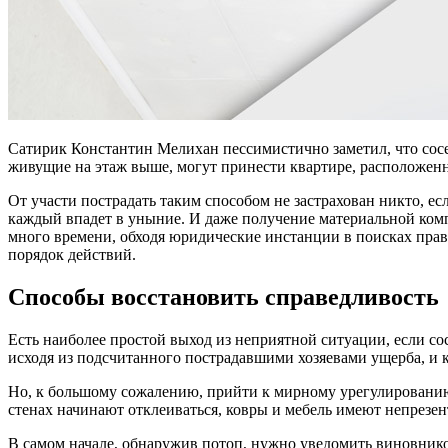
Сатирик Константин Мелихан пессимистично заметил, что сосе
живущие на этаж выше, могут принести квартире, расположенн
От участи пострадать таким способом не застрахован никто, ес
каждый впадет в уныние. И даже получение материальной комп
много времени, обходя юридические инстанции в поисках пра
порядок действий.
Способы восстановить справедливость
Есть наиболее простой выход из неприятной ситуации, если со
исходя из подсчитанного пострадавшими хозяевами ущерба, и 
Но, к большому сожалению, прийти к мирному урегулированию н
стенах начинают отклеиваться, ковры и мебель имеют непрезен
В самом начале, обнаружив потоп, нужно уведомить виновников-