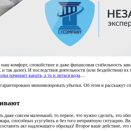
аш комфорт, спокойствие и даже финансовая стабильность завися
к далее). И последствия деятельности (или бездействия) их м
олка начинает капать, а то и литься вода
…
тобы гарантировано минимизировать убытки. Об этом и расскажут
ливают
ть даже совсем маленький, то первое, что нужно сделать, это о
ара, способных усугубить и без того неприятную ситуацию. Вкл
о составить акт надлежащего образца)! Второе ваше действие, это