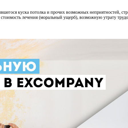
лившегося куска потолка и прочих возможных неприятностей, ст
стоимость лечения (моральный ущерб), возможную утрату трудос