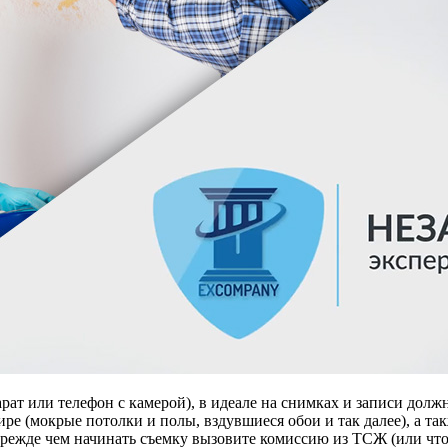
ат или телефон с камерой), в идеале на снимках и записи должн
ире (мокрые потолки и полы, вздувшиеся обои и так далее), а т
ежде чем начинать съемку вызовите комиссию из ТСЖ (или что у 