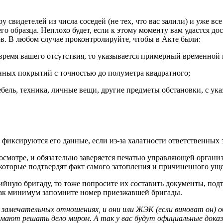
у свидетелей из числа соседей (не тех, что вас залили) и уже в
 образца. Неплохо будет, если к этому моменту вам удастся дос
в. В любом случае проконтролируйте, чтобы в Акте были:
 время вашего отсутствия, то указывается примерный временной 
ных покрытий с точностью до полуметра квадратного;
бель, техника, личные вещи, другие предметы обстановки, с ук
 фиксируются его данные, если из-за халатности ответственных з
смотре, и обязательно заверяется печатью управляющей организа
которые подтвердят факт самого затопления и причиненного ущ
йную бригаду, то тоже попросите их составить документы, под
 как минимум запомните номер приезжавшей бригады.
 замечательных отношениях, и они или ЖЭК (если виноват он) о
мают решать дело миром. А так у вас будут официальные доказ